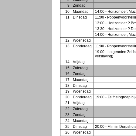
9
Zondag
10
Maandag
14:00 - Horizontoer; Muzi
11
Dinsdag
11:00 - Poppenvoorstell
13:00 - Horizontoer ? B
13:30 - Horizontoer ? D
14:00 - Horizontoer; Muzi
12
Woensdag
13
Donderdag
11:00 - Poppenvoorstell
19:00 - Lotgenoten Zelf
verslaving)
14
Vrijdag
15
Zaterdag
16
Zondag
17
Maandag
18
Dinsdag
19
Woensdag
20
Donderdag
19:00 - Zelfhelpgroep b
21
Vrijdag
22
Zaterdag
23
Zondag
24
Maandag
25
Dinsdag
20:00 - Film in Dorpshu
26
Woensdag