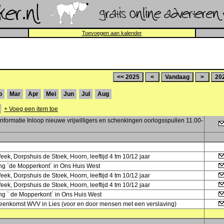
Toevoegen aan kalender
b
Mar
Apr
Mei
Jun
Jul
Aug
+ Voeg een item toe
formatie Inloop nieuwe vrijwilligers en schenkingen oorlogsspullen 11.00-
Week, Dorpshuis de Stoek, Hoorn, leeftijd 4 tm 10/12 jaar
ing `de Mopperkont` in Ons Huis West
Week, Dorpshuis de Stoek, Hoorn, leeftijd 4 tm 10/12 jaar
Week, Dorpshuis de Stoek, Hoorn, leeftijd 4 tm 10/12 jaar
ing ` de Mopperkont` in Ons Huis West
ijeenkomst WVV in Lies (voor en door mensen met een verslaving)