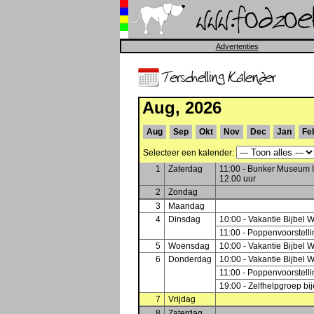
Advertenties
Aug, 2026
Aug
Sep
Okt
Nov
Dec
Jan
Fe
Selecteer een kalender:
1
Zaterdag
11:00 - Bunker Museum In
12.00 uur
2
Zondag
3
Maandag
4
Dinsdag
10:00 - Vakantie Bijbel 
11:00 - Poppenvoorstell
5
Woensdag
10:00 - Vakantie Bijbel 
6
Donderdag
10:00 - Vakantie Bijbel 
11:00 - Poppenvoorstell
19:00 - Zelfhelpgroep b
7
Vrijdag
8
Zaterdag