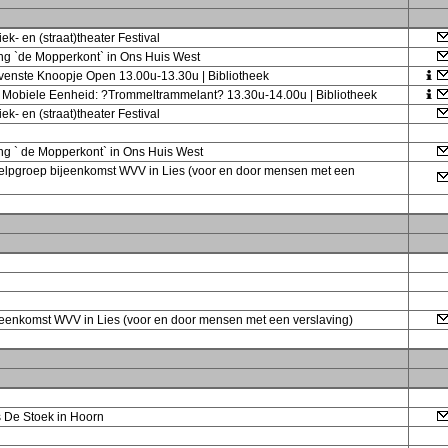
ek- en (straat)theater Festival
ing `de Mopperkont` in Ons Huis West
ovenste Knoopje Open 13.00u-13.30u | Bibliotheek
e Mobiele Eenheid: ?Trommeltrammelant? 13.30u-14.00u | Bibliotheek
ek- en (straat)theater Festival
ing ` de Mopperkont` in Ons Huis West
helpgroep bijeenkomst WVV in Lies (voor en door mensen met een
ijeenkomst WVV in Lies (voor en door mensen met een verslaving)
is De Stoek in Hoorn